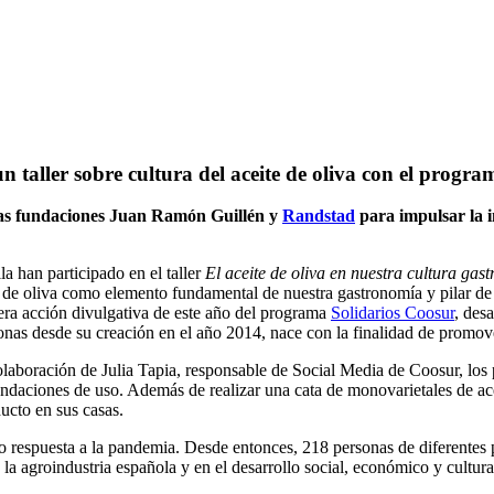
n taller sobre cultura del aceite de oliva con el progr
 las fundaciones Juan Ramón Guillén y
Randstad
para impulsar la in
a han participado en el taller
El aceite de oliva en nuestra cultura ga
e de oliva como elemento fundamental de nuestra gastronomía y pilar de 
mera acción divulgativa de este año del programa
Solidarios Coosur
, des
nas desde su creación en el año 2014, nace con la finalidad de promover
laboración de Julia Tapia, responsable de Social Media de Coosur, los p
endaciones de uso. Además de realizar una cata de monovarietales de acei
ucto en sus casas.
respuesta a la pandemia. Desde entonces, 218 personas de diferentes pr
a agroindustria española y en el desarrollo social, económico y cultura